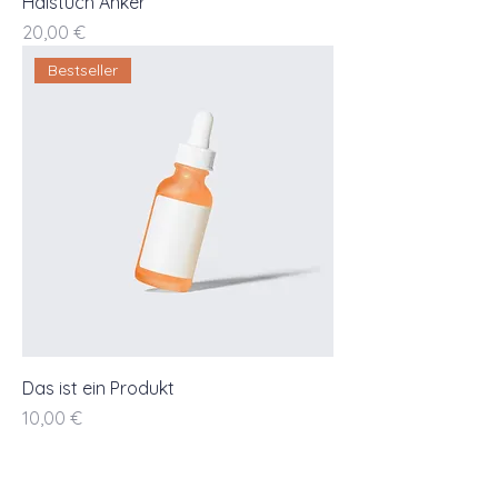
Halstuch Anker
Preis
20,00 €
Bestseller
Das ist ein Produkt
Preis
10,00 €