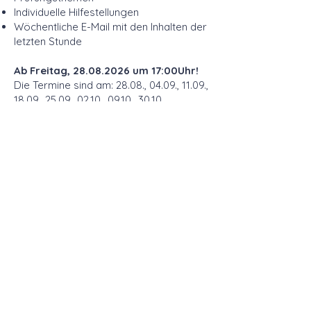
Individuelle Hilfestellungen
Wöchentliche E-Mail mit den Inhalten der
letzten Stunde
Ab Freitag,
28.08.2026
um 17:00Uhr!
Die Termine sind am: 28.08., 04.09., 11.09.,
18.09., 25.09., 02.10., 09.10., 30.10.
Dauer:
8 Wochen
Ort:
31832 Springe
Teilnehmer:
4
Kosten:
170 €
Instagram
Impressum
Datenschutz
AGB
Die AnKer Hundeschule
ist Mitglied