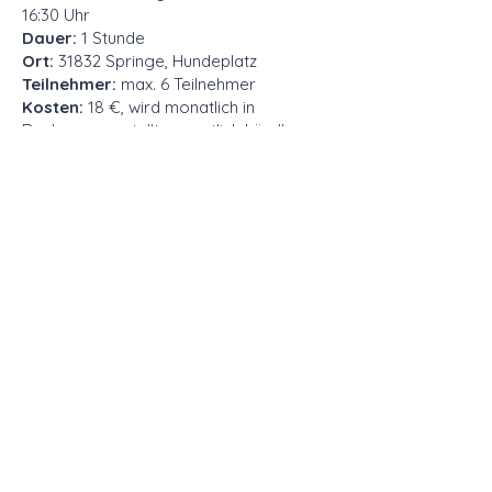
16:30 Uhr
Dauer:
1 Stunde
Ort:
31832 Springe, Hundeplatz
Teilnehmer:
max. 6 Teilnehmer
Kosten:
18 €,
wird monatlich in
Rechnung gestellt, monatlich kündbar
Teilnehmende Hundeschule
Die AnKer Hundeschule & tierische
Verhaltensberatung ist
teilnehmende
Partnerin
des Crossdogging-
Programms:
Instagram